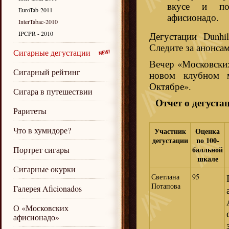
вкусе и по
EuroTab-2011
афисионадо
InterTabac-2010
IPCPR - 2010
Дегустации Dunhi
Следите за анонса
Сигарные дегустации
Вечер «Московски
Сигарный рейтинг
новом клубном м
Октябре».
Сигара в путешествии
Отчет о дегуст
Раритеты
Что в хумидоре?
Участник
Оценка
дегустации
по 100-
Портрет сигары
балльной
шкале
Сигарные окурки
Светлана
95
Потапова
Галерея Aficionados
О «Московских
афисионадо»