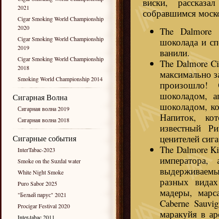
виски, рассказ
2021
собравшимся моско
Cigar Smoking World Championship
2020
The Dalmore 
Cigar Smoking World Championship
шоколада и сп
2019
ванили.
Cigar Smoking World Championship
The Dalmore Ci
2018
максимально з
Smoking World Championship 2014
произошло! 
шоколадом, а
Сигарная Волна
шоколадом, ко
Сигарная волна 2019
Напиток, ко
Сигарная волна 2018
известный Ри
ценителей си
Сигарные события
The Dalmore Ki
InterTabac-2023
императора,
Smoke on the Suzdal water
выдерживаемы
White Night Smoke
разных видах
Puro Sabor 2025
мадеры, марс
"Белый парус" 2021
Caberne Sauvi
Procigar Festival 2020
маракуйя в ар
Inter-tabac 2011