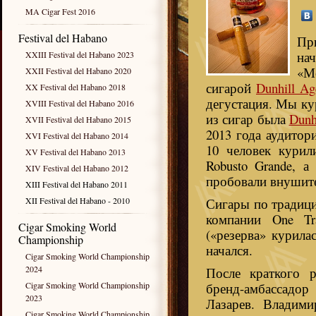
MA Cigar Fest 2016
Festival del Habano
Пр
нач
XXIII Festival del Habano 2023
«М
XXII Festival del Habano 2020
сигарой
Dunhill Ag
XX Festival del Habano 2018
дегустация. Мы ку
XVIII Festival del Habano 2016
из сигар была
Dunh
XVII Festival del Habano 2015
2013 года аудитор
XVI Festival del Habano 2014
10 человек курили
XV Festival del Habano 2013
Robusto Grande, а
XIV Festival del Habano 2012
пробовали внушите
XIII Festival del Habano 2011
XII Festival del Habano - 2010
Сигары по традици
компании One Tr
Cigar Smoking World
(«резерва» курила
Championship
начался.
Cigar Smoking World Championship
2024
После краткого р
Cigar Smoking World Championship
бренд-амбассадор
2023
Лазарев. Владими
Cigar Smoking World Championship