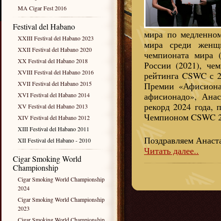
MA Cigar Fest 2016
Festival del Habano
мира по медленно
XXIII Festival del Habano 2023
мира среди женщи
XXII Festival del Habano 2020
чемпионата мира (
XX Festival del Habano 2018
России (2021), че
XVIII Festival del Habano 2016
рейтинга CSWC с 2
XVII Festival del Habano 2015
Премии «Афисиона
афисионадо», Ана
XVI Festival del Habano 2014
рекорд 2024 года, 
XV Festival del Habano 2013
Чемпионом CSWC 20
XIV Festival del Habano 2012
XIII Festival del Habano 2011
Поздравляем Анаст
XII Festival del Habano - 2010
Читать далее..
Cigar Smoking World
Championship
Cigar Smoking World Championship
2024
Cigar Smoking World Championship
2023
Cigar Smoking World Championship