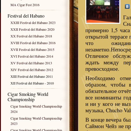
MA Cigar Fest 2016
Festival del Habano
Га
Сн
XXIII Festival del Habano 2023
примерно 1,5 часа
XXII Festival del Habano 2020
открытой террасе 
XX Festival del Habano 2018
что ожида
XVIII Festival del Habano 2016
незаметно.Непоср
XVII Festival del Habano 2015
Отличное обслуж
XVI Festival del Habano 2014
ждать между пе
XV Festival del Habano 2013
превосходное.
XIV Festival del Habano 2012
XIII Festival del Habano 2011
Необходимо отме
XII Festival del Habano - 2010
образом, чтобы в
обязательное отчё
Cigar Smoking World
все номинанты год
Championship
и ни у кого не выз
Cigar Smoking World Championship
музыка, Chucho Val
2024
Cigar Smoking World Championship
В конце вечера бы
2023
Саймон Чейз не пр
Cigar Smoking World Championship