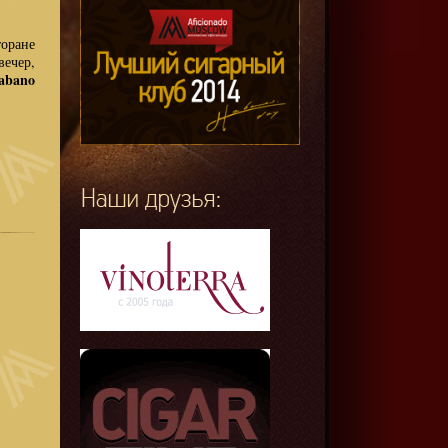
оране
вечер,
Habano