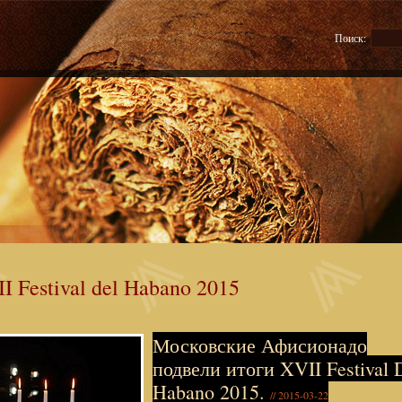
Поиск:
I Festival del Habano 2015
Московские Афисионадо
подвели итоги XVII Festival 
Habano 2015.
// 2015-03-22