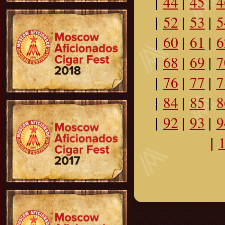
|
44
|
45
|
4
|
52
|
53
|
5
|
60
|
61
|
6
|
68
|
69
|
7
|
76
|
77
|
7
|
84
|
85
|
8
|
92
|
93
|
9
|