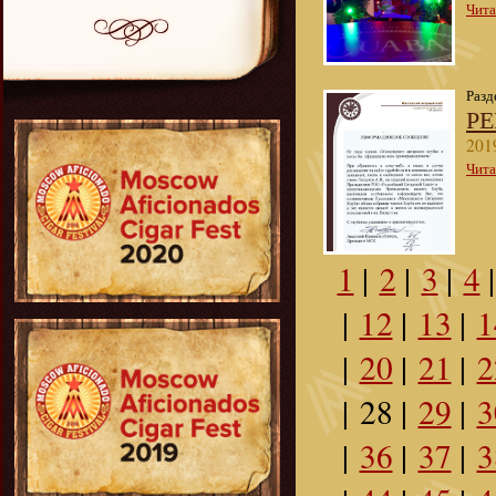
Чита
Разд
Р
201
Чита
1
|
2
|
3
|
4
|
12
|
13
|
1
|
20
|
21
|
2
|
28
|
29
|
3
|
36
|
37
|
3