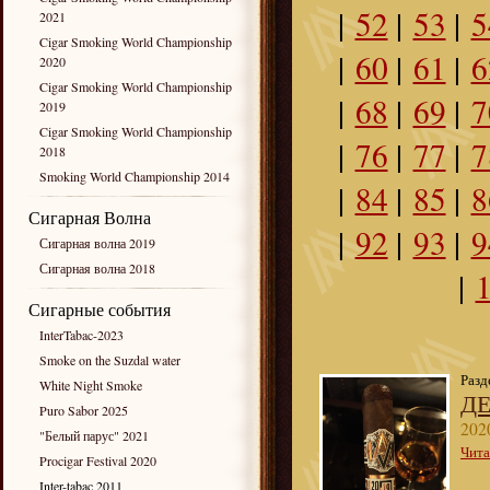
|
52
|
53
|
5
2021
Cigar Smoking World Championship
|
60
|
61
|
6
2020
Cigar Smoking World Championship
|
68
|
69
|
7
2019
Cigar Smoking World Championship
|
76
|
77
|
7
2018
Smoking World Championship 2014
|
84
|
85
|
8
Сигарная Волна
|
92
|
93
|
9
Сигарная волна 2019
Сигарная волна 2018
|
Сигарные события
InterTabac-2023
Smoke on the Suzdal water
Разд
White Night Smoke
ДЕ
Puro Sabor 2025
202
"Белый парус" 2021
Чита
Procigar Festival 2020
Inter-tabac 2011