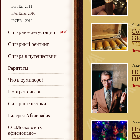
EuroTab-2011
InterTabac-2010
IPCPR - 2010
Разд
Co
Сигарные дегустации
Gl
Сигарный рейтинг
// 2
Чита
Сигара в путешествии
Разд
Раритеты
Н
П
Что в хумидоре?
Чита
Портрет сигары
Сигарные окурки
Галерея Aficionados
Разд
О «Московских
По
афисионадо»
Ро