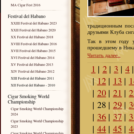
MA Cigar Fest 2016
Festival del Habano
XXIII Festival del Habano 2023
традиционным пос
XXII Festival del Habano 2020
друзьями Клуба сиг
XX Festival del Habano 2018
Так в этом году 
XVIII Festival del Habano 2016
прошедшему в Никар
XVII Festival del Habano 2015
Читать далее..
XVI Festival del Habano 2014
XV Festival del Habano 2013
1
|
2
|
3
|
4
XIV Festival del Habano 2012
|
12
|
13
|
1
XIII Festival del Habano 2011
XII Festival del Habano - 2010
|
20
|
21
|
2
Cigar Smoking World
Championship
|
28
|
29
|
3
Cigar Smoking World Championship
|
36
|
37
|
3
2024
Cigar Smoking World Championship
|
44
|
45
|
4
2023
Cigar Smoking World Championship